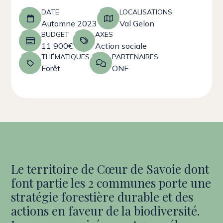
DATE
LOCALISATIONS
Automne 2023
Val Gelon
BUDGET
AXES
11 900€
Action sociale
THÉMATIQUES
PARTENAIRES
Forêt
ONF
Le territoire de Cœur de Savoie dont
font partie les 2 communes porte une
stratégie forestière durable et des
actions en faveur de la biodiversité.